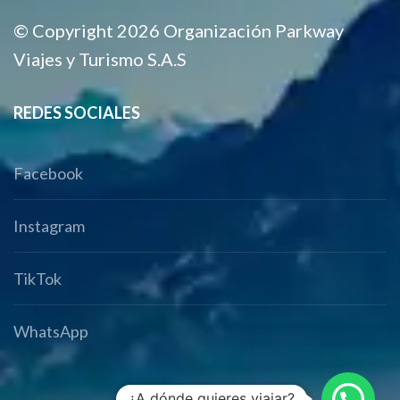
© Copyright 2026 Organización Parkway
Viajes y Turismo S.A.S
REDES SOCIALES
Facebook
Instagram
TikTok
WhatsApp
¿A dónde quieres viajar?