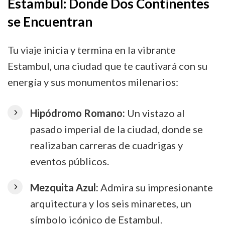
Estambul: Donde Dos Continentes
con
se Encuentran
Nosotros
Tu viaje inicia y termina en la vibrante
Estambul, una ciudad que te cautivará con su
energía y sus monumentos milenarios:
Hipódromo Romano:
Un vistazo al
pasado imperial de la ciudad, donde se
realizaban carreras de cuadrigas y
eventos públicos.
Mezquita Azul:
Admira su impresionante
arquitectura y los seis minaretes, un
símbolo icónico de Estambul.