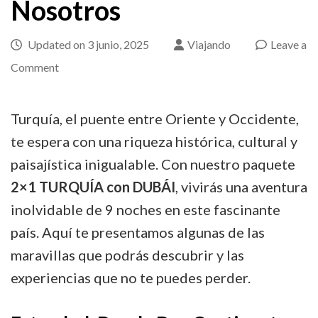
Nosotros
Updated on
3 junio, 2025
Viajando
Leave a
on
Comment
Explora
la
Turquía, el puente entre Oriente y Occidente,
Magia
te espera con una riqueza histórica, cultural y
de
paisajística inigualable. Con nuestro paquete
Oriente:
2×1 TURQUÍA con DUBÁI
, vivirás una aventura
Imprescindibles
inolvidable de 9 noches en este fascinante
en
país. Aquí te presentamos algunas de las
tu
maravillas que podrás descubrir y las
Viaje
experiencias que no te puedes perder.
a
Turquía