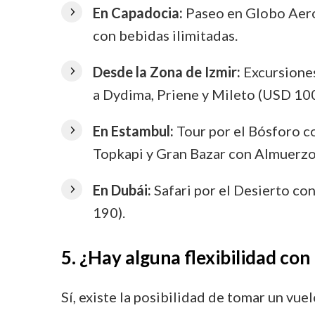
En Capadocia:
Paseo en Globo Aero
con bebidas ilimitadas.
Desde la Zona de Izmir:
Excursiones
a Dydima, Priene y Mileto (USD 100
En Estambul:
Tour por el Bósforo co
Topkapi y Gran Bazar con Almuerzo
En Dubái:
Safari por el Desierto co
190).
5. ¿Hay alguna flexibilidad con
Sí, existe la posibilidad de tomar un vu