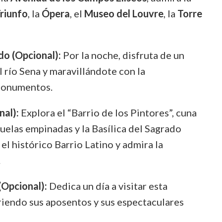
Triunfo
, la
Ópera
, el
Museo del Louvre
, la
Torre
Europeo
do (Opcional):
Por la noche, disfruta de un
 río Sena y maravillándote con la
 monumentos.
nal):
Explora el “Barrio de los Pintores”, cuna
juelas empinadas y la Basílica del Sagrado
el histórico Barrio Latino y admira la
.
(Opcional):
Dedica un día a visitar esta
riendo sus aposentos y sus espectaculares