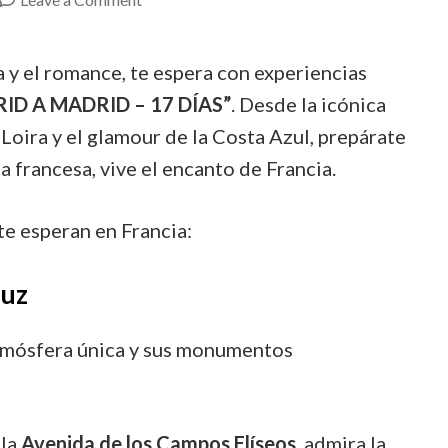
Explora
el
ria y el romance, te espera con experiencias
Encanto
ID A MADRID – 17 DÍAS”
. Desde la icónica
de
 Loira y el glamour de la Costa Azul, prepárate
Francia:
a francesa, vive el encanto de Francia.
París,
Castillos
te esperan en Francia:
y
la
Luz
Costa
 atmósfera única y sus monumentos
Azul
en
tu
 la
Avenida de los Campos Elíseos
, admira la
Tour