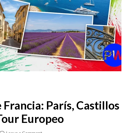
Francia: París, Castillos
 Tour Europeo
on
Leave a Comment