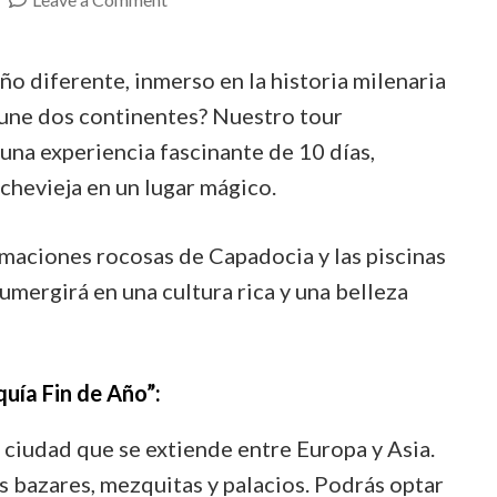
Turquía
Fin
o diferente, inmerso en la historia milenaria
de
e une dos continentes? Nuestro tour
Año:
r una experiencia fascinante de 10 días,
Celebra
hevieja en un lugar mágico.
la
Magia
rmaciones rocosas de Capadocia y las piscinas
en
umergirá en una cultura rica y una belleza
un
Viaje
de
quía Fin de Año”:
10
ciudad que se extiende entre Europa y Asia.
Días
us bazares, mezquitas y palacios. Podrás optar