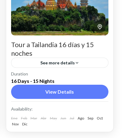
Tour a Tailandia 16 días y 15
noches
See more details
Duration
Fecha de Vigencia : 01 de Mayo a
16 Days - 15 Nights
Octubre 31 de 2026Salidas llegando a
View Details
Bangkok: Lunes, Jueves o Sábado
Internacional
,
Tailandia
Availability:
Ene
Feb
Mar
Abr
May
Jun
Jul
Ago
Sep
Oct
Nov
Dic