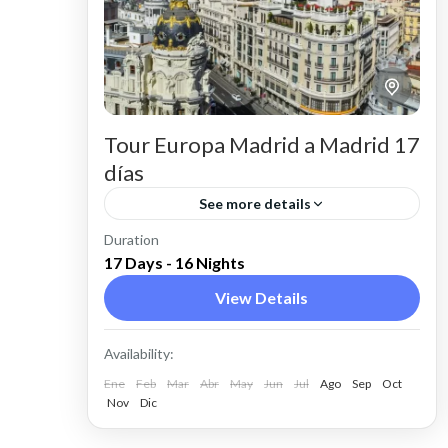
Tour Europa Madrid a Madrid 17
días
See more details
Duration
Viaja a Europa en una aventura
17 Days - 16 Nights
inolvidable que te llevará a través de
View Details
ciudades icónicas. Recorre lugares
históricos y culturales en Madrid, París
Alemania
,
España
,
Francia
,
Internacional
,
Availability:
y Roma....
Italia
,
Roma
Ene
Feb
Mar
Abr
May
Jun
Jul
Ago
Sep
Oct
Nov
Dic