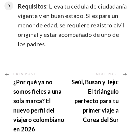
Requisitos:
Lleva tu cédula de ciudadanía
vigente y en buen estado. Si es para un
menor de edad, se requiere registro civil
original y estar acompañado de uno de
los padres.
Post
PREV POST
NEXT POST
¿Por qué ya no
Seúl, Busan y Jeju:
Navigation
somos fieles a una
El triángulo
sola marca? El
perfecto para tu
nuevo perfil del
primer viaje a
viajero colombiano
Corea del Sur
en 2026