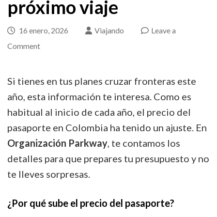
próximo viaje
16 enero, 2026
Viajando
Leave a
on
Comment
El
precio
Si tienes en tus planes cruzar fronteras este
del
año, esta información te interesa. Como es
pasaporte
habitual al inicio de cada año, el precio del
sube:
pasaporte en Colombia ha tenido un ajuste. En
Lo
Organización Parkway
, te contamos los
que
detalles para que prepares tu presupuesto y no
debes
te lleves sorpresas.
tener
en
¿Por qué sube el precio del pasaporte?
cuenta