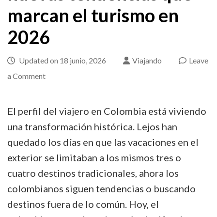
marcan el turismo en
2026
Updated on
18 junio, 2026
Viajando
Leave
on
a Comment
¿A
dónde
El perfil del viajero en Colombia está viviendo
viajamos
una transformación histórica. Lejos han
los
quedado los días en que las vacaciones en el
colombianos?
exterior se limitaban a los mismos tres o
Las
cuatro destinos tradicionales, ahora los
nuevas
colombianos siguen tendencias o buscando
tendencias
destinos fuera de lo común. Hoy, el
que